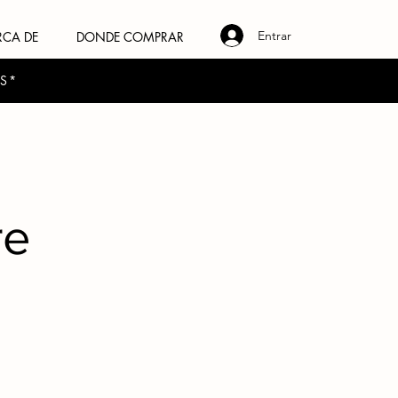
Entrar
RCA DE
DONDE COMPRAR
ES*
re
o