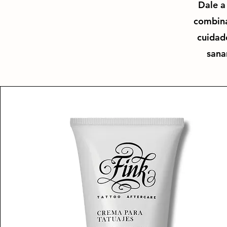
Dale a
combina
cuidado
sana