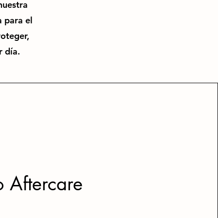
nuestra
 para el
roteger,
 día.
o Aftercare